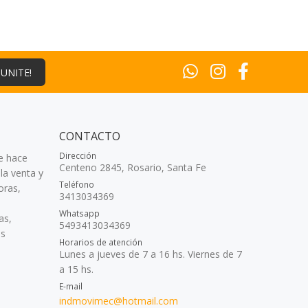
¡UNITE!
CONTACTO
Dirección
e hace
Centeno 2845, Rosario, Santa Fe
la venta y
Teléfono
oras,
3413034369
Whatsapp
as,
5493413034369
as
Horarios de atención
Lunes a jueves de 7 a 16 hs. Viernes de 7
a 15 hs.
E-mail
indmovimec@hotmail.com