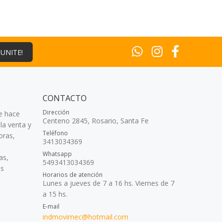
¡UNITE!
CONTACTO
Dirección
e hace
Centeno 2845, Rosario, Santa Fe
la venta y
Teléfono
oras,
3413034369
Whatsapp
as,
5493413034369
as
Horarios de atención
Lunes a jueves de 7 a 16 hs. Viernes de 7
a 15 hs.
E-mail
indmovimec@hotmail.com