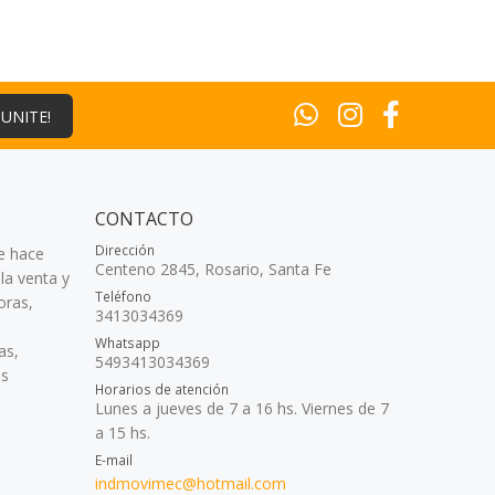
¡UNITE!
CONTACTO
Dirección
e hace
Centeno 2845, Rosario, Santa Fe
la venta y
Teléfono
oras,
3413034369
Whatsapp
as,
5493413034369
as
Horarios de atención
Lunes a jueves de 7 a 16 hs. Viernes de 7
a 15 hs.
E-mail
indmovimec@hotmail.com