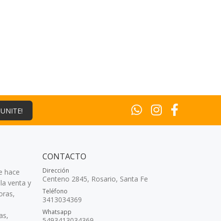
¡UNITE!
CONTACTO
Dirección
e hace
Centeno 2845, Rosario, Santa Fe
la venta y
Teléfono
oras,
3413034369
Whatsapp
as,
5493413034369