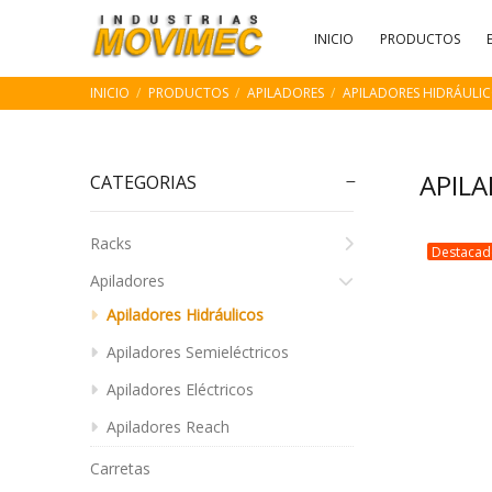
INICIO
PRODUCTOS
INICIO
PRODUCTOS
APILADORES
APILADORES HIDRÁULI
APIL
CATEGORIAS
Racks
Destaca
Apiladores
Apiladores Hidráulicos
Apiladores Semieléctricos
Apiladores Eléctricos
Apiladores Reach
Carretas