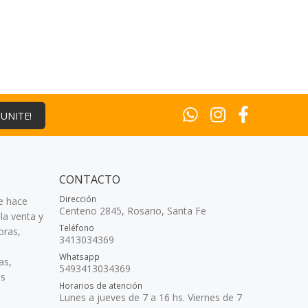
¡UNITE!
CONTACTO
Dirección
e hace
Centeno 2845, Rosario, Santa Fe
la venta y
Teléfono
oras,
3413034369
Whatsapp
as,
5493413034369
as
Horarios de atención
Lunes a jueves de 7 a 16 hs. Viernes de 7