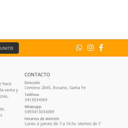
¡UNITE!
CONTACTO
Dirección
e hace
Centeno 2845, Rosario, Santa Fe
la venta y
Teléfono
oras,
3413034369
Whatsapp
as,
5493413034369
as
Horarios de atención
Lunes a jueves de 7 a 16 hs. Viernes de 7