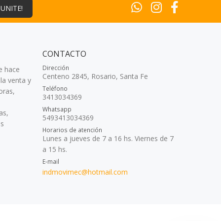
¡UNITE!
CONTACTO
Dirección
e hace
Centeno 2845, Rosario, Santa Fe
la venta y
Teléfono
oras,
3413034369
Whatsapp
as,
5493413034369
as
Horarios de atención
Lunes a jueves de 7 a 16 hs. Viernes de 7
a 15 hs.
E-mail
indmovimec@hotmail.com