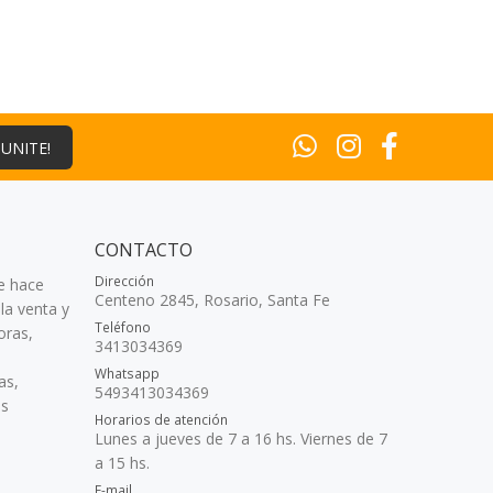
¡UNITE!
CONTACTO
Dirección
e hace
Centeno 2845, Rosario, Santa Fe
la venta y
Teléfono
oras,
3413034369
Whatsapp
as,
5493413034369
as
Horarios de atención
Lunes a jueves de 7 a 16 hs. Viernes de 7
a 15 hs.
E-mail