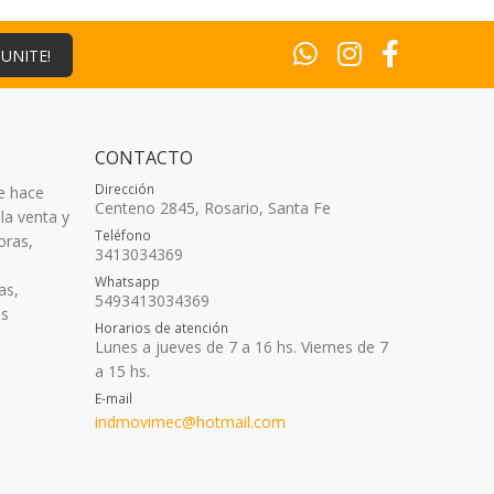
¡UNITE!
CONTACTO
Dirección
e hace
Centeno 2845, Rosario, Santa Fe
la venta y
Teléfono
oras,
3413034369
Whatsapp
as,
5493413034369
as
Horarios de atención
Lunes a jueves de 7 a 16 hs. Viernes de 7
a 15 hs.
E-mail
indmovimec@hotmail.com