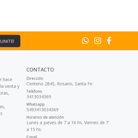
¡UNITE!
CONTACTO
Dirección
e hace
Centeno 2845, Rosario, Santa Fe
la venta y
Teléfono
oras,
3413034369
Whatsapp
as,
5493413034369
as
Horarios de atención
Lunes a jueves de 7 a 16 hs. Viernes de 7
a 15 hs.
E-mail