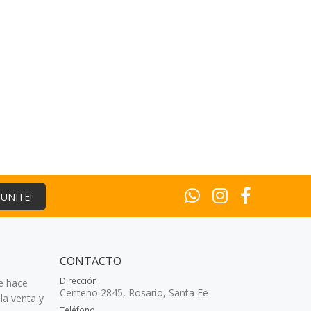
¡UNITE!
CONTACTO
Dirección
e hace
Centeno 2845, Rosario, Santa Fe
la venta y
Teléfono