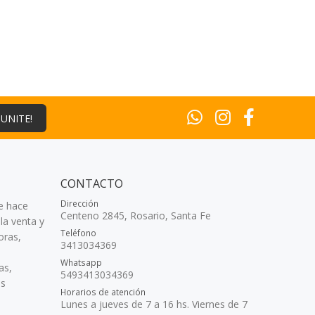
¡UNITE!
CONTACTO
Dirección
e hace
Centeno 2845, Rosario, Santa Fe
la venta y
Teléfono
oras,
3413034369
Whatsapp
as,
5493413034369
as
Horarios de atención
Lunes a jueves de 7 a 16 hs. Viernes de 7