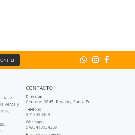
¡UNITE!
CONTACTO
Dirección
e hace
Centeno 2845, Rosario, Santa Fe
la venta y
Teléfono
oras,
3413034369
Whatsapp
as,
5493413034369
as
Horarios de atención