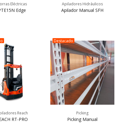
orras Eléctricas
Apiladores Hidráulicos
PTE15N Edge
Apilador Manual SFH
do
Destacado
piladores Reach
Picking
EACH RT-PRO
Picking Manual