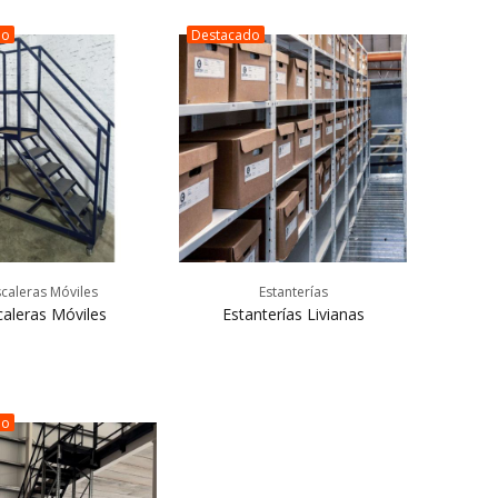
do
Destacado
scaleras Móviles
Estanterías
caleras Móviles
Estanterías Livianas
do