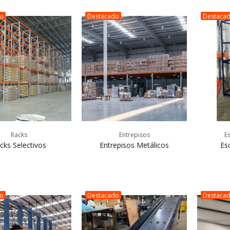
do
Destacado
Destaca
Racks
Entrepisos
E
cks Selectivos
Entrepisos Metálicos
Es
do
Destacado
Destaca