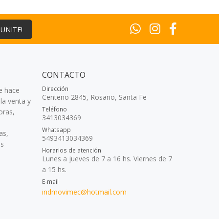
¡UNITE!
CONTACTO
Dirección
e hace
Centeno 2845, Rosario, Santa Fe
la venta y
Teléfono
oras,
3413034369
Whatsapp
as,
5493413034369
as
Horarios de atención
Lunes a jueves de 7 a 16 hs. Viernes de 7
a 15 hs.
E-mail
indmovimec@hotmail.com