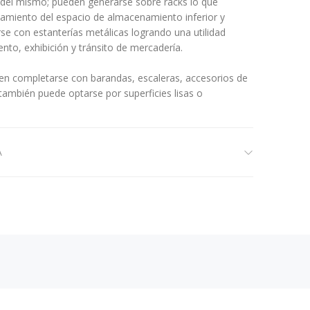
or del mismo; pueden generarse sobre racks lo que
amiento del espacio de almacenamiento inferior y
se con estanterías metálicas logrando una utilidad
nto, exhibición y tránsito de mercadería.
en completarse con barandas, escaleras, accesorios de
 también puede optarse por superficies lisas o
A