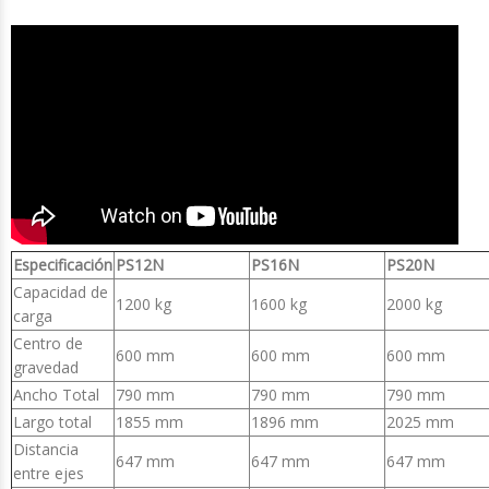
Especificación
PS12N
PS16N
PS20N
Capacidad de
1200 kg
1600 kg
2000 kg
carga
Centro de
600 mm
600 mm
600 mm
gravedad
Ancho Total
790 mm
790 mm
790 mm
Largo total
1855 mm
1896 mm
2025 mm
Distancia
647 mm
647 mm
647 mm
entre ejes