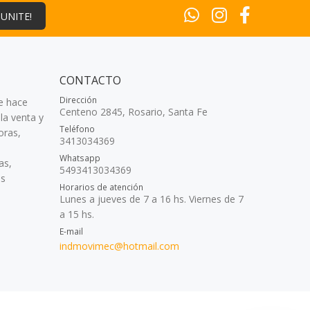
¡UNITE!
CONTACTO
Dirección
e hace
Centeno 2845, Rosario, Santa Fe
la venta y
Teléfono
oras,
3413034369
Whatsapp
as,
5493413034369
as
Horarios de atención
Lunes a jueves de 7 a 16 hs. Viernes de 7
a 15 hs.
E-mail
indmovimec@hotmail.com