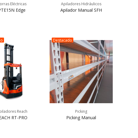
orras Eléctricas
Apiladores Hidráulicos
PTE15N Edge
Apilador Manual SFH
do
Destacado
piladores Reach
Picking
EACH RT-PRO
Picking Manual