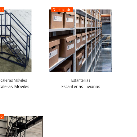
do
Destacado
scaleras Móviles
Estanterías
caleras Móviles
Estanterías Livianas
do