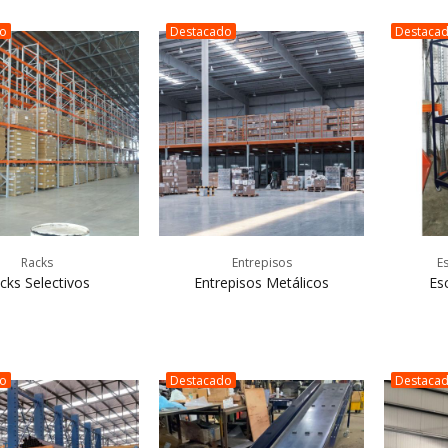
do
Destacado
Destaca
Racks
Entrepisos
E
cks Selectivos
Entrepisos Metálicos
Es
do
Destacado
Destaca